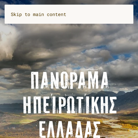
Skip to main content
ΠΑΝΌΡΑΜΑ
ΗΠΕΙΡΩΤΙΚΉΣ
ΕΛΛΆΔΑΣ