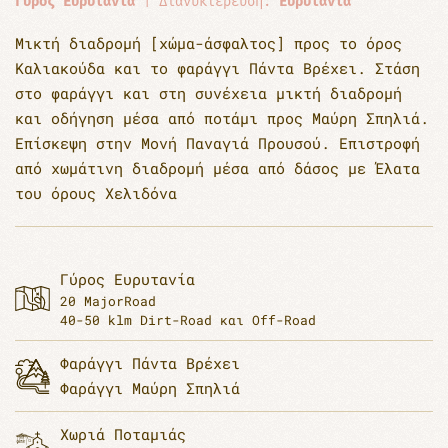
Γύρος Ευρυτανία
| Διανυκτέρευση:
Ευρυτανία
Μικτή διαδρομή [χώμα-άσφαλτος] προς το όρος
Καλιακούδα και το φαράγγι Πάντα Βρέχει. Στάση
στο φαράγγι και στη συνέχεια μικτή διαδρομή
και οδήγηση μέσα από ποτάμι προς Μαύρη Σπηλιά.
Επίσκεψη στην Μονή Παναγιά Προυσού. Επιστροφή
από χωμάτινη διαδρομή μέσα από δάσος με Έλατα
του όρους Χελιδόνα
Γύρος Ευρυτανία
20 MajorRoad
40-50 klm Dirt-Road και Off-Road
Φαράγγι Πάντα Βρέχει
Φαράγγι Μαύρη Σπηλιά
Χωριά Ποταμιάς