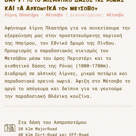
ΚΑΙ ΤΑ ΑΡΧΟΝΤΙΚΆ ΤΟΥ ΜΕΤΣΌΒΟΥ
Λίμνη Πλαστήρα - Μέτσοβο
| Διανυκτέρευση:
Μέτσοβο
Αφήνουμε λίμνη Πλαστήρα για να συνεχίσουμε την
εξερεύνηση μας στην προστατευόμενης περιοχή
της Ηπείρου, τον Εθνικό δρυμό της Πίνδου.
Προορισμός ο παραδοσιακός οικισμός του
Μετσόβου μέσω του όρος Περιστέρι και το
αισθητικό δάσος της Ρόνας (1000-1700m).
Διαδρομή σε αλπικές λίμνες, μικρά ποτάμια και
παραδοσιακά ορεινά χωριά. Άφιξη στο Μέτσοβο το
αργά το απόγευμα και δείπνο για να γευτούμε
την παραδοσιακή Βλάχικη κουζίνα.
Στα δάση του Ασπροποτάμου
30 klm MajorRoad
40 klm Dirt-Road και Off-Road