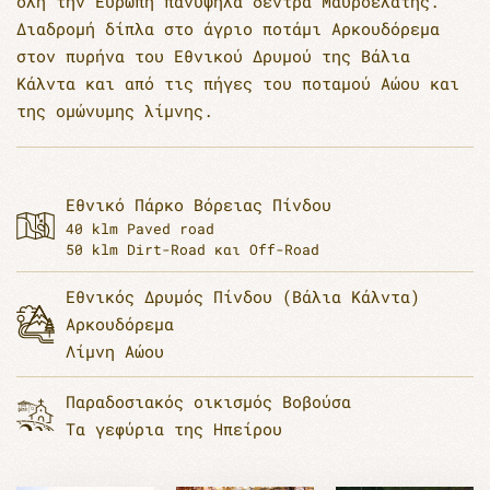
όλη την Ευρώπη πανύψηλα δέντρα Μαυροελάτης.
Διαδρομή δίπλα στο άγριο ποτάμι Αρκουδόρεμα
στον πυρήνα του Εθνικού Δρυμού της Βάλια
Κάλντα και από τις πήγες του ποταμού Αώου και
της ομώνυμης λίμνης.
Εθνικό Πάρκο Βόρειας Πίνδου
40 klm Paved road
50 klm Dirt-Road και Off-Road
Εθνικός Δρυμός Πίνδου (Βάλια Κάλντα)
Αρκουδόρεμα
Λίμνη Αώου
Παραδοσιακός οικισμός Βοβούσα
Τα γεφύρια της Ηπείρου