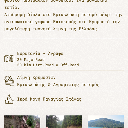
φυσικό περιβάλλον συνθέτουν ένα μοναδικο
τοπίο.
Διαδρομή δίπλα στο Κρικελίωτη ποταμό μέχρι την
εντυπωσιακή γέφυρα Επισκοπής στα Κρεμαστά την
μεγαλύτερη τεχνητή λίμνη της Ελλάδας.
Ευρυτανία - Άγραφα
20 MajorRoad
50 klm Dirt-Road & Off-Road
Λίμνη Κρεμαστών
Κρικελιώτης & Αγραφιώτης ποταμός
Ιερά Μονή Παναγίας Στάνας