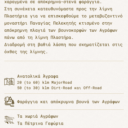
χαραγμένα σε απόκρημνα-στενά φαράγγια.
Στη συνέχεια κατευθυνόμαστε προς την λίμνη
Πλαστήρια για να επισκεφθούμε το μεταβυζαντινό
μοναστήρι Παναγίας Πελεκητής κτισμένο στην
απόκρημνη πλαγιά των βουνοκορφών των Αγράφων
πάνω από τη λίμνη Πλαστήρα.
Διαδρομή στη βαθιά λάσπη που σχηματίζεται στις
όχθες της λίμνης.
Ανατολικά Άγραφα
20 (to 60) klm MajorRoad
50 (to 30) klm Dirt-Road και Off-Road
Φαράγγια και απόκρυμνα βουνά των Αγράφων
Τα χωριά Αγράφων
Τα Πέτρινα Γεφύρια