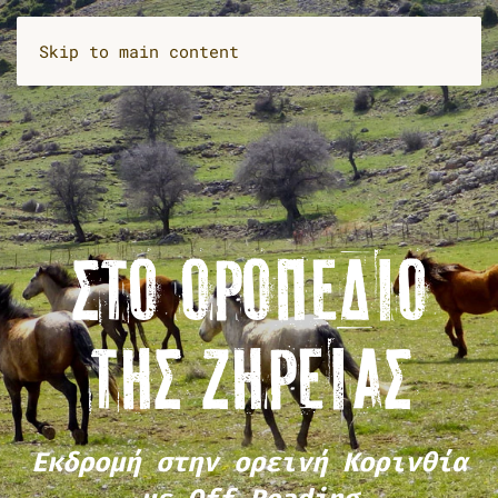
Skip to main content
ΣΤΟ ΟΡΟΠΈΔΙΟ
ΤΗΣ ΖΉΡΕΙΑΣ
Εκδρομή στην ορεινή Κορινθία