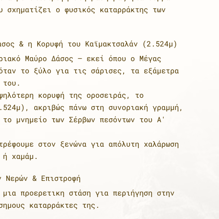
υ σχηματίζει ο φυσικός καταρράκτης των
σος & η Κορυφή του Καϊμακτσαλάν (2.524μ)
ριακό Μαύρο Δάσος – εκεί όπου ο Μέγας
όταν το ξύλο για τις σάρισες, τα εξάμετρα
 του.
ψηλότερη κορυφή της οροσειράς, το
.524μ), ακριβώς πάνω στη συνοριακή γραμμή,
 το μνημείο των Σέρβων πεσόντων του Α'
τρέφουμε στον ξενώνα για απόλυτη χαλάρωση
 ή χαμάμ.
ν Νερών & Επιστροφή
 μια προερετικη στάση για περιήγηση στην
σημους καταρράκτες της.