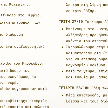
 της Κατερίνης.
λουτρά στη λίμνη πο
Λουτρών Πόζαρ.
ff-Road στο Βέρμιο.
ΤΡΙΤΗ 27/10
Το Μαύρο Δά
ιλική μητρόπολη των
Μπαίνουμε στο μυστη
ad διαδρομή
Αλέξανδρος προμηθευ
ακόντια του στρατού
ια ένα αναζωογονητικό
Σκαρφαλώνουμε στην 
Καϊμακτσαλάν στα (2
για να επισκεφθούμε
τρίδα του Μπούκοβου.
Παγκοσμίου Πολέμου.
ικτό δάσος των
Μετά το γεύμα, επισ
τα, σφενδάμους και
και ευεξία με μασάζ
ενα νερά.
ΤΕΤΑΡΤΗ 28/10
Η Πόλη τω
οδρών συγκρούσεων κατά
Μέρα επιστροφής, με
μπαχοβίτικης» πιπεριάς
Έδεσσα και τους διά
στή πάπρικα και εκλεκτό