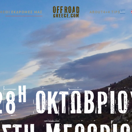
ΕΚΔΡΟΜΈΣ ΜΑΣ
ABOUT
4×4 TI
Η
28
ΟΚΤΩΒΡΊΟ