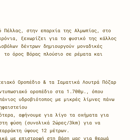
 Πέλλας, στην επαρχία της Αλμωπίας, στο
χρόνια, ξεχωρίζει για το φυσικό της κάλλος
λοβόλων δέντρων δημιουργούν μοναδικές
, το όρος Βόρας πλούσιο σε ρέματα και
ειακό Οροπέδιο & τα Ιαματικά Λουτρά Πόζαρ
ντυπωσιακό οροπέδιο στα 1.700μ., όπου
πάνιος υδροβιότοπος με μικρές λίμνες πάνω
ηφαιστείου
ότερα, αφήνουμε για λίγο τα οχήματα για
στη φύση (συνολικά 2ώρες/3km) για να
ταρράκτη ύψους 12 μέτρων.
ικά με επιστροφή στη βάση μας για θερμά