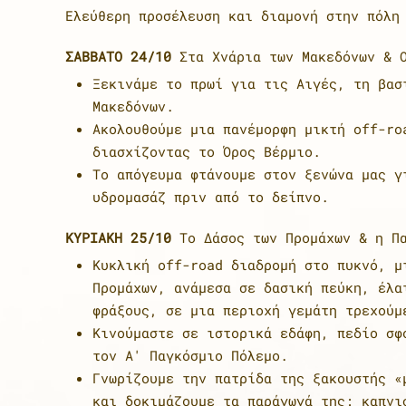
Ελεύθερη προσέλευση και διαμονή στην πόλη
ΣΑΒΒΑΤΟ 24/10
Στα Χνάρια των Μακεδόνων & O
Ξεκινάμε το πρωί για τις Αιγές, τη βασ
Μακεδόνων.
Ακολουθούμε μια πανέμορφη μικτή off-ro
διασχίζοντας το Όρος Βέρμιο.
Το απόγευμα φτάνουμε στον ξενώνα μας γ
υδρομασάζ πριν από το δείπνο.
ΚΥΡΙΑΚΗ 25/10
Το Δάσος των Προμάχων & η Πα
Κυκλική off-road διαδρομή στο πυκνό, μ
Προμάχων, ανάμεσα σε δασική πεύκη, έλα
φράξους, σε μια περιοχή γεμάτη τρεχούμ
Κινούμαστε σε ιστορικά εδάφη, πεδίο σφ
τον Α' Παγκόσμιο Πόλεμο.
Γνωρίζουμε την πατρίδα της ξακουστής «
και δοκιμάζουμε τα παράγωγά της: καπνι