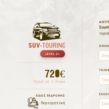
ΑΝΥΠ
Συμπ
τηρη
OΝΟΜ
LEVEL 2+
720€
ΤΗΛΈ
Όχημα με 2 άτομα
ΣΧΌΛ
ΕΊΔΟΣ ΕΚΔΡΟΜΉΣ
Περιηγητική